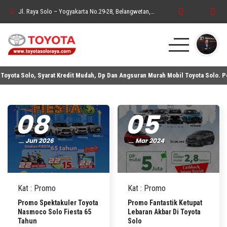
Jl. Raya Solo – Yogyakarta No.29-28, Belangwetan, Belang Wetan, Kec. Klaten Utara, Kabupaten Klaten, Jawa Tengah 57438
oyota Solo, Syarat Kredit Mudah, Dp Dan Angsuran Murah Mobil Toyota Solo. Pem
HOME
ELECTRIFIED
08
05
PURE SPORTS
Jun 2026
Mar 2024
MPV
SUV
HATCHBACK
Kat
:
Promo
Kat
:
Promo
Promo Spektakuler Toyota
Promo Fantastik Ketupat
SEDAN
Nasmoco Solo Fiesta 65
Lebaran Akbar Di Toyota
Tahun
Solo