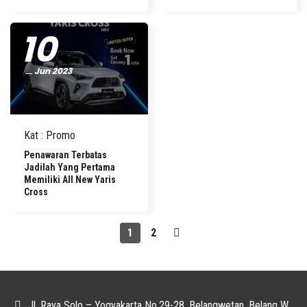
COMMERCIAL
10
PROMO
HARGA
Jun 2023
KREDIT
KONTAK
Kat
:
Promo
Penawaran Terbatas
Jadilah Yang Pertama
Memiliki All New Yaris
Cross
1
2
Jl. Raya Solo – Yogyakarta No.29-28, Belangwetan, Belang Wetan, Kec. Klaten Utara, Kabupaten Klaten, Jawa Tengah 57438