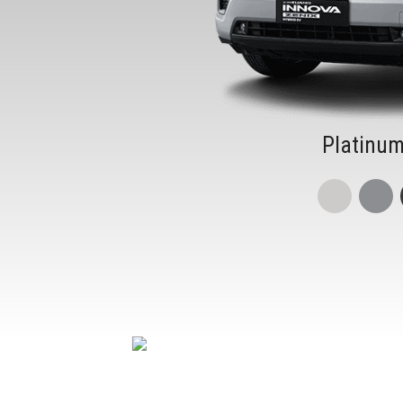
Platinum
6
7