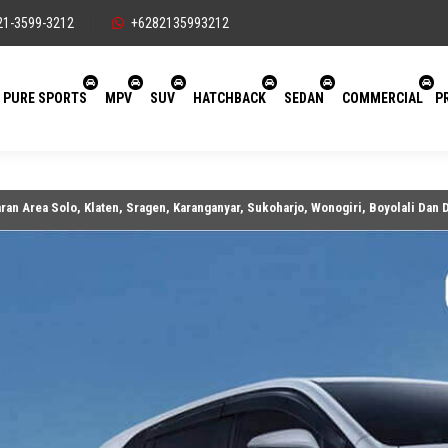
21-3599-3212
+6282135993212
PURE SPORTS
MPV
SUV
HATCHBACK
SEDAN
COMMERCIAL
P
o, Klaten, Sragen, Karanganyar, Sukoharjo, Wonogiri, Boyolali Dan Daerah Seki