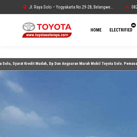
Jl. Raya Solo – Yogyakarta No.29-28, Belangwetan, Belang Wetan, Kec. Klaten Utara, Kabupaten Klaten, Jawa Tengah 57438
08
HOME
ELECTRIFIED
at Kredit Mudah, Dp Dan Angsuran Murah Mobil Toyota Solo. Pemasaran Area Sol