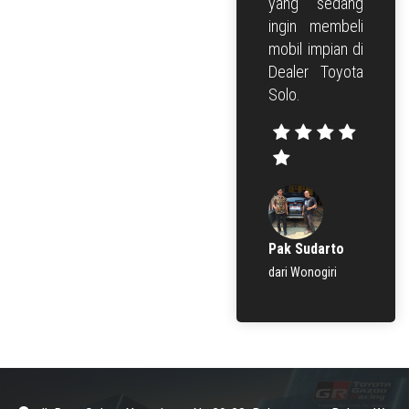
yang sedang
ingin membeli
mobil impian di
Dealer Toyota
Solo.
Pak Sudarto
dari Wonogiri