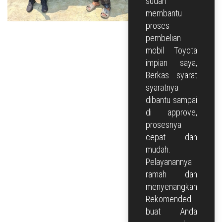
sudah
COMMERCIAL
membantu
proses
PROMO
pembelian
HARGA
mobil Toyota
impian saya,
KREDIT
Berkas syarat
syaratnya
KONTAK
dibantu sampai
di approve,
prosesnya
cepat dan
mudah.
Pelayanannya
ramah dan
menyenangkan.
Rekomended
buat Anda