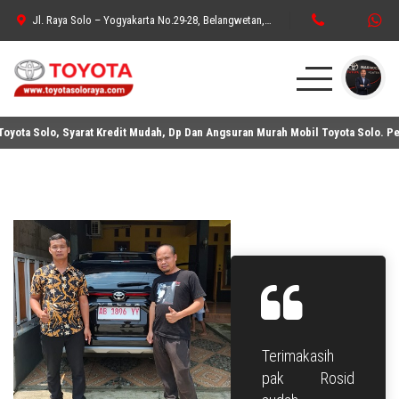
Jl. Raya Solo – Yogyakarta No.29-28, Belangwetan, Belang Wetan, Kec. Klaten Utara, Kabupaten Klaten, Jawa Tengah 57438
ota Solo, Syarat Kredit Mudah, Dp Dan Angsuran Murah Mobil Toyota Solo. Pema
HOME
ELECTRIFIED
PURE SPORTS
MPV
SUV
HATCHBACK
Terimakasih
SEDAN
pak Rosid