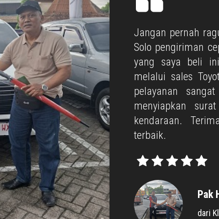
Jangan pernah ragu
Solo pengiriman c
yang saya beli in
melalui sales Toyo
pelayanan sanga
menyiapkan sura
kendaraan. Terim
terbaik.
Pak 
dari K