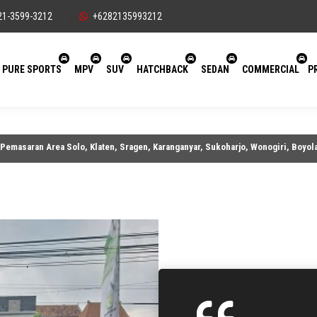
21-3599-3212
+6282135993212
PURE SPORTS
MPV
SUV
HATCHBACK
SEDAN
COMMERCIAL
P
saran Area Solo, Klaten, Sragen, Karanganyar, Sukoharjo, Wonogiri, Boyolali D