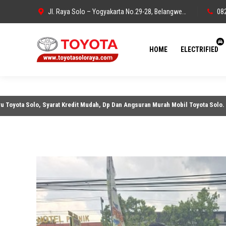
Jl. Raya Solo – Yogyakarta No.29-28, Belangwetan, Belang Wetan, Kec. Klaten Utara, Kabupaten Klaten, Jawa Tengah 57438
08
HOME
ELECTRIFIED
ota Solo, Syarat Kredit Mudah, Dp Dan Angsuran Murah Mobil Toyota Solo. Pema