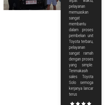
tepat waktu,
COMMERCIAL
pelayanan
memuaskan
PROMO
sangat
HARGA
membantu
dalam proses
KREDIT
pembelian unit
Toyota terbaru,
KONTAK
pelayanan
sangat ramah
dengan proses
yang simple.
Terimakasih
sales Toyota
Solo semoga
kerjanya lancar
terus