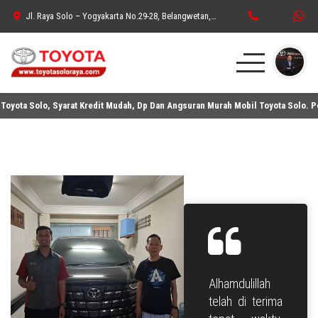
Jl. Raya Solo – Yogyakarta No.29-28, Belangwetan, Belang Wetan, Kec. Klaten Utara, Kabupaten Klaten, Jawa Tengah 57438
yota Solo, Syarat Kredit Mudah, Dp Dan Angsuran Murah Mobil Toyota Solo. Pem
HOME
ELECTRIFIED
PURE SPORTS
MPV
SUV
HATCHBACK
Alhamdulillah
SEDAN
telah di terima